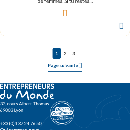
de femmes. Si tu restes...
1
2
3
Page suivante
33, cours Albert Thomas
69003 Lyon
+33 (0)4 37 24 76 50
Qui sommes-nous