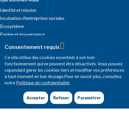
Identité et mission
Incubation d'entreprises sociales
Écosystème
Équipe et gouvernance
Reconnaissance et engagements
Consentement requis
Politiques institutionnelles
Ce site utilise des cookies essentiels à son bon
Transparence financière
fonctionnement qui ne peuvent être désactivés. Vous pouvez
Notre action
cependant gérer les cookies tiers et modifier vos préférences
Publics accompagnés
à tout moment en bas de page.Pour en savoir plus, consultez
Domaines d’action et ODD
notre
Politique de confidentialité
.
Nos programmes sur le terrain
Accepter
Refuser
Paramétrer
Pays d’action
Témoignages
Actualités et dossiers
Agir avec nous