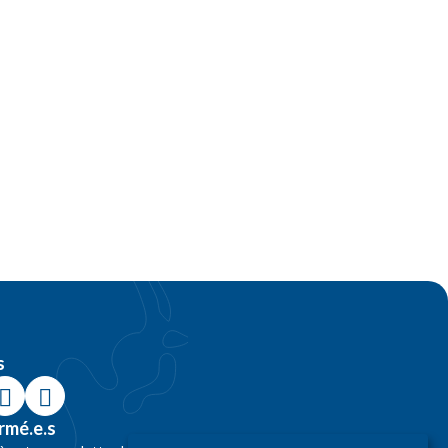
s
rmé.e.s