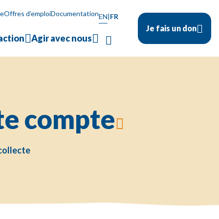
se
Offres d’emploi
Documentation
EN
|
FR
Je fais un don
action
Agir avec nous
ste compte
collecte