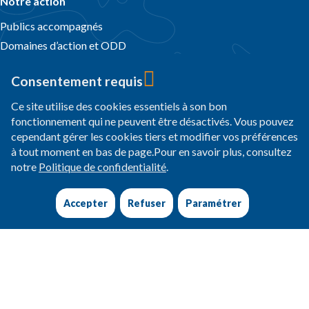
Notre action
Publics accompagnés
Domaines d’action et ODD
Nos programmes sur le terrain
Consentement requis
Pays d’action
Témoignages
Ce site utilise des cookies essentiels à son bon
fonctionnement qui ne peuvent être désactivés. Vous pouvez
Actualités et dossiers
cependant gérer les cookies tiers et modifier vos préférences
Agir avec nous
à tout moment en bas de page.Pour en savoir plus, consultez
Faire un don
notre
Politique de confidentialité
.
Legs & assurance vie
Entreprises et fondations
Accepter
Refuser
Paramétrer
Agir autrement
Nos partenaires
Espace presse
Offres d’emploi
Documentation
Suivez-nous