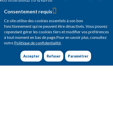
Nos programmes sur le terrain
Pays d’action
Consentement requis
Témoignages
Ce site utilise des cookies essentiels à son bon
Actualités et dossiers
fonctionnement qui ne peuvent être désactivés. Vous pouvez
Agir avec nous
cependant gérer les cookies tiers et modifier vos préférences
Faire un don
à tout moment en bas de page.Pour en savoir plus, consultez
notre
Politique de confidentialité
.
Legs & assurance vie
Entreprises et fondations
Accepter
Refuser
Paramétrer
Agir autrement
Nos partenaires
Espace presse
Offres d’emploi
Documentation
Suivez-nous
Restez informé.e.s
Abonnez-vous à notre newsletter !