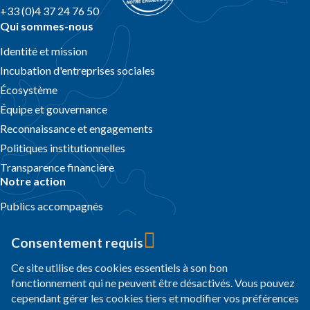
+33 (0)4 37 24 76 50
Qui sommes-nous
Identité et mission
Incubation d'entreprises sociales
Écosystème
Équipe et gouvernance
Reconnaissance et engagements
Politiques institutionnelles
Transparence financière
Notre action
Publics accompagnés
Domaines d’action et ODD
Consentement requis
Nos programmes sur le terrain
Pays d’action
Ce site utilise des cookies essentiels à son bon
fonctionnement qui ne peuvent être désactivés. Vous pouvez
Témoignages
cependant gérer les cookies tiers et modifier vos préférences
Actualités et dossiers