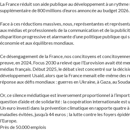
La France réduit son aide publique au développement à un rythme s
supplémentaire de 800 millions d’euros annoncée au budget 2026. L
Face à ces réductions massives, nous, représentantes et représentan
aux médias et professionnels de la communication et de la publicit
disparition progressive et alarmante d’une politique publique qui sa
économie et aux équilibres mondiaux.
Ce désengagement de la France, nos concitoyens et concitoyennes le
preuve, en 2024, Focus 2030 a relevé que l’Eurovision avait été ment
médias français. Début 2025, le débat s’est concentré sur la déci
développement Usaid, alors que la France menait elle-même des ré
réponse aux défis mondiaux : guerres en Ukraine, à Gaza, au Souda
Or, ce silence médiatique est inversement proportionnel à l’importa
question d’aide et de solidarité : la coopération internationale es
Un euro investi dans la prévention climatique en rapporte quatre à 
maladies évitées, jusqu’à 44 euros ; la lutte contre les foyers épi
l’Europe.
Près de 50.000 emplois