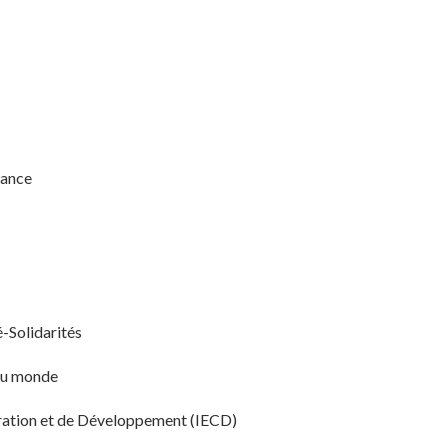
rance
-Solidarités
 du monde
ération et de Développement (IECD)