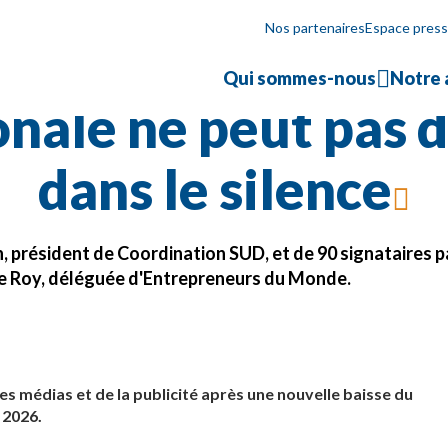
Tribune du Dimanche – La solidarité internationale ne peut pas disparaîtr
Nos partenaires
Espace pres
 du Dimanche – La
Qui sommes-nous
Notre 
onale ne peut pas d
dans le silence
, président de Coordination SUD, et de 90 signataires p
e Roy, déléguée d'Entrepreneurs du Monde.
es médias et de la publicité après une nouvelle baisse du
 2026.