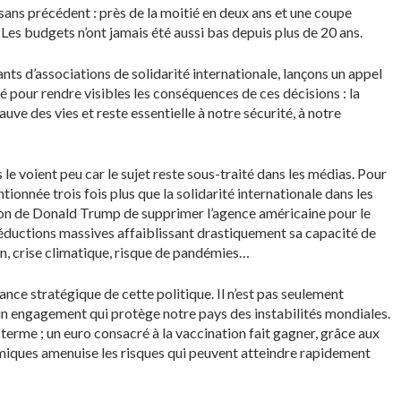
ans précédent : près de la moitié en deux ans et une coupe
es budgets n’ont jamais été aussi bas depuis plus de 20 ans.
ts d’associations de solidarité internationale, lançons un appel
é pour rendre visibles les conséquences de ces décisions : la
uve des vies et reste essentielle à notre sécurité, à notre
 voient peu car le sujet reste sous-traité dans les médias. Pour
ionnée trois fois plus que la solidarité internationale dans les
sion de Donald Trump de supprimer l’agence américaine pour le
ductions massives affaiblissant drastiquement sa capacité de
n, crise climatique, risque de pandémies…
nce stratégique de cette politique. Il n’est pas seulement
t un engagement qui protège notre pays des instabilités mondiales.
terme ; un euro consacré à la vaccination fait gagner, grâce aux
démiques amenuise les risques qui peuvent atteindre rapidement