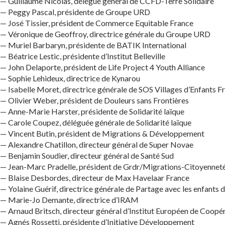
— Guillaume Nicolas, délégué général de CCFD-Terre Solidaire
— Peggy Pascal, présidente de Groupe URD
— José Tissier, président de Commerce Equitable France
— Véronique de Geoffroy, directrice générale du Groupe URD
— Muriel Barbaryn, présidente de BATIK International
— Béatrice Lestic, présidente d’Institut Belleville
— John Delaporte, président de Life Project 4 Youth Alliance
— Sophie Lehideux, directrice de Kynarou
— Isabelle Moret, directrice générale de SOS Villages d’Enfants F
— Olivier Weber, président de Douleurs sans Frontières
— Anne-Marie Harster, présidente de Solidarité laïque
— Carole Coupez, déléguée générale de Solidarité laïque
— Vincent Butin, président de Migrations & Développement
— Alexandre Chatillon, directeur général de Super Novae
— Benjamin Soudier, directeur général de Santé Sud
— Jean-Marc Pradelle, président de Grdr/Migrations-Citoyenneté
— Blaise Desbordes, directeur de Max Havelaar France
— Yolaine Guérif, directrice générale de Partage avec les enfants
— Marie-Jo Demante, directrice d’IRAM
— Arnaud Britsch, directeur général d’Institut Européen de Coop
— Agnés Rossetti, présidente d’Initiative Développement