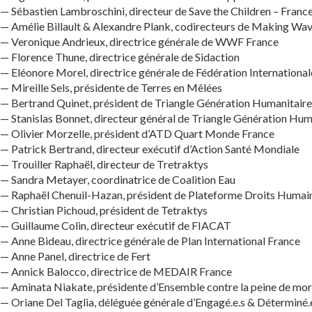
— Sébastien Lambroschini, directeur de Save the Children – Franc
— Amélie Billault & Alexandre Plank, codirecteurs de Making Wa
— Veronique Andrieux, directrice générale de WWF France
— Florence Thune, directrice générale de Sidaction
— Eléonore Morel, directrice générale de Fédération International
— Mireille Sels, présidente de Terres en Mêlées
— Bertrand Quinet, président de Triangle Génération Humanitaire
— Stanislas Bonnet, directeur général de Triangle Génération Hum
— Olivier Morzelle, président d’ATD Quart Monde France
— Patrick Bertrand, directeur exécutif d’Action Santé Mondiale
— Trouiller Raphaël, directeur de Tretraktys
— Sandra Metayer, coordinatrice de Coalition Eau
— Raphaël Chenuil-Hazan, président de Plateforme Droits Humai
— Christian Pichoud, président de Tetraktys
— Guillaume Colin, directeur exécutif de FIACAT
— Anne Bideau, directrice générale de Plan International France
— Anne Panel, directrice de Fert
— Annick Balocco, directrice de MEDAIR France
— Aminata Niakate, présidente d’Ensemble contre la peine de m
— Oriane Del Taglia, déléguée générale d’Engagé.e.s & Déterminé.