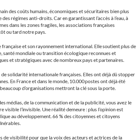
emain des coûts humains, économiques et sécuritaires bien plus
e des régimes anti-droits. Car en garantissant l’accès à l’eau, à
mmes dans les zones fragiles, les associations françaises
ôt ou tard notre pays.
 française et son rayonnement international. Elle soutient plus de
se, santé mondiale ou transition écologique reconnues et
miques et stratégiques avec de nombreux pays et partenaires.
de solidarité internationale françaises. Elles ont déjà dû stopper
nnes. En France et dans le monde, 10.000 postes ont déjà été
eaucoup d’organisations mettront la clé sous la porte.
es médias, de la communication et de la publicité, vous avez le
e visible l’invisible. Une réalité demeure : plus l’opinion est
ublique au développement. 66 % des citoyennes et citoyens
lnérables.
 de visibilité pour que la voix des acteurs et actrices de la