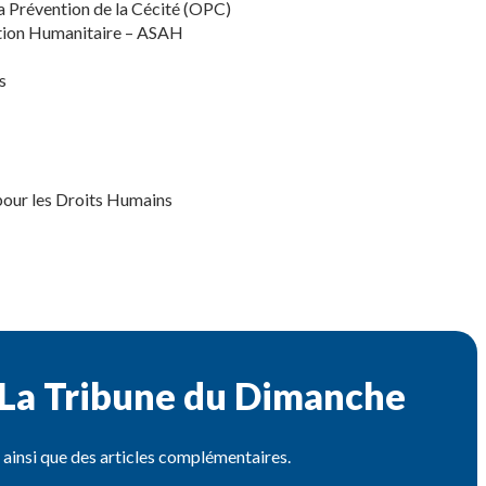
a Prévention de la Cécité (OPC)
ction Humanitaire – ASAH
s
pour les Droits Humains
 La Tribune du Dimanche
e ainsi que des articles complémentaires.