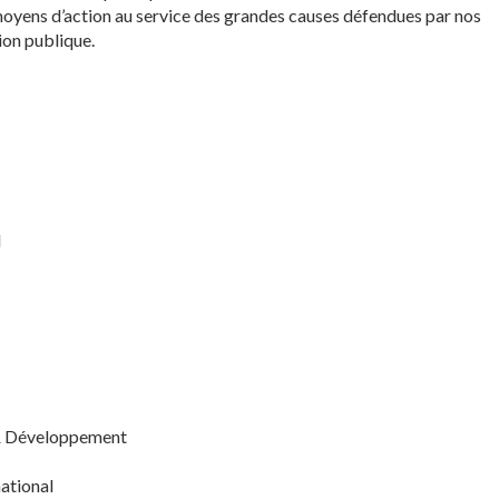
 moyens d’action au service des grandes causes défendues par nos
nion publique.
l
s & Développement
ational