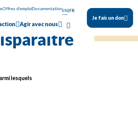
e dans le silence
se
Offres d’emploi
Documentation
EN
|
FR
 solidarité
Je fais un don
action
Agir avec nous
isparaître
armi lesquels