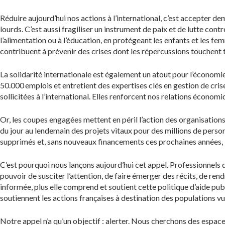
Réduire aujourd’hui nos actions à l’international, c’est accepter d
lourds. C’est aussi fragiliser un instrument de paix et de lutte contr
l’alimentation ou à l’éducation, en protégeant les enfants et les fe
contribuent à prévenir des crises dont les répercussions touchent t
La solidarité internationale est également un atout pour l’économie
50.000 emplois et entretient des expertises clés en gestion de cri
sollicitées à l’international. Elles renforcent nos relations écono
Or, les coupes engagées mettent en péril l’action des organisations 
du jour au lendemain des projets vitaux pour des millions de perso
supprimés et, sans nouveaux financements ces prochaines années, b
C’est pourquoi nous lançons aujourd’hui cet appel. Professionnels d
pouvoir de susciter l’attention, de faire émerger des récits, de rendr
informée, plus elle comprend et soutient cette politique d’aide p
soutiennent les actions françaises à destination des populations vu
Notre appel n’a qu’un objectif : alerter. Nous cherchons des espaces