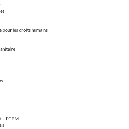
e
ves
e pour les droits humains
anitaire
ns
ort – ECPM
e.s