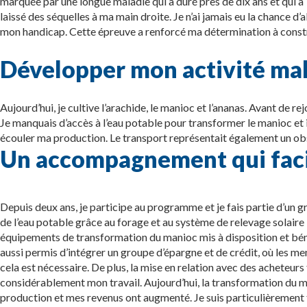
marquée par une longue maladie qui a duré près de dix ans et qui a
laissé des séquelles à ma main droite. Je n’ai jamais eu la chance d’a
mon handicap. Cette épreuve a renforcé ma détermination à constr
Développer mon activité malg
Aujourd’hui, je cultive l’arachide, le manioc et l’ananas. Avant de r
Je manquais d’accès à l’eau potable pour transformer le manioc et 
écouler ma production. Le transport représentait également un ob
Un accompagnement qui faci
Depuis deux ans, je participe au programme et je fais partie d’un
de l’eau potable grâce au forage et au système de relevage solaire in
équipements de transformation du manioc mis à disposition et bén
aussi permis d’intégrer un groupe d’épargne et de crédit, où les 
cela est nécessaire. De plus, la mise en relation avec des acheteurs f
considérablement mon travail. Aujourd’hui, la transformation du 
production et mes revenus ont augmenté. Je suis particulièrement f