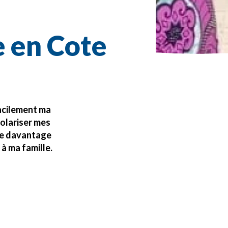
e en Cote
facilement ma
colariser mes
 de davantage
à ma famille.