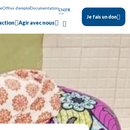
se
Offres d’emploi
Documentation
EN
|
FR
Je fais un don
action
Agir avec nous