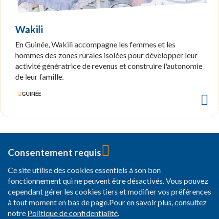
Wakili
En Guinée, Wakili accompagne les femmes et les
hommes des zones rurales isolées pour développer leur
activité génératrice de revenus et construire l'autonomie
de leur famille.
GUINÉE
Consentement requis
Ce site utilise des cookies essentiels à son bon
33, cours Albert Thomas
fonctionnement qui ne peuvent être désactivés. Vous pouvez
69003 Lyon
cependant gérer les cookies tiers et modifier vos préférences
à tout moment en bas de page.Pour en savoir plus, consultez
+33 (0)4 37 24 76 50
notre
Politique de confidentialité
.
Qui sommes-nous