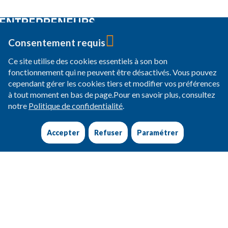
Consentement requis
33, cours Albert Thomas
Ce site utilise des cookies essentiels à son bon
69003 Lyon
fonctionnement qui ne peuvent être désactivés. Vous pouvez
cependant gérer les cookies tiers et modifier vos préférences
+33 (0)4 37 24 76 50
à tout moment en bas de page.Pour en savoir plus, consultez
Qui sommes-nous
notre
Politique de confidentialité
.
Identité et mission
Incubation d'entreprises sociales
Accepter
Refuser
Paramétrer
Écosystème
Équipe et gouvernance
Reconnaissance et engagements
Politiques institutionnelles
Transparence financière
Notre action